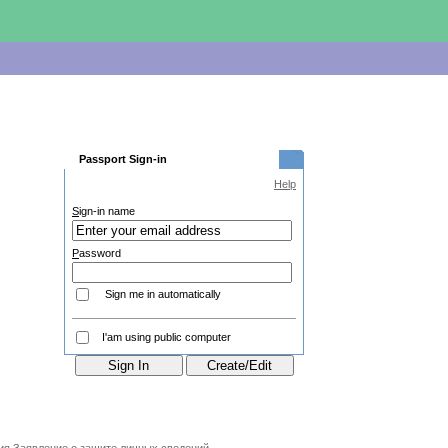
Passport Sign-in
Help
S
ign-in name
P
assword
Sign me in automatically
I'am using public computer