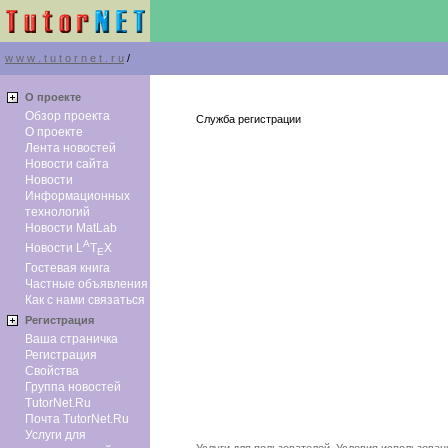
w w w . t u t o r n e t . r u
/
О проекте
Обзор проекта
Служба регистрации
О проекте
Лента новостей
Новости сайта
Новости
Информационных
технологий
Новости MatLab
A
Новости L
T
X
E
Гостевая книга
Частные объявления
Как с нами связаться
Регистрация
Ваша страничка
Регистрация
Свойства
Группа новостей
TutorNet.Ru
Почта TutorNet.Ru
Услуги для