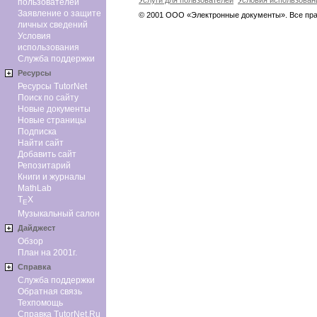
Услуги для пользователей
Условия использован
пользователей
Заявление о защите
© 2001 ООО «Электронные документы». Все пр
личных сведений
Условия
использования
Служба поддержки
Ресурсы
Ресурсы TutorNet
Поиск по сайту
Новые документы
Новые страницы
Подписка
Найти сайт
Добавить сайт
Репозитарий
Книги и журналы
MathLab
T
X
E
Музыкальный салон
Дайджест
Обзор
План на 2001г.
Справка
Служба поддержки
Обратная связь
Техпомощь
Справка TutorNet.Ru