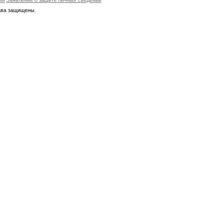
ия
Заявление о защите личных сведений
ава защищены.