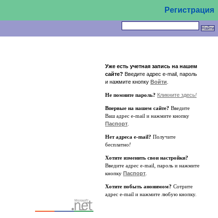
Регистрация
Уже есть учетная запись на нашем
сайте?
Введите адрес e-mail, пароль
и нажмите кнопку
Войти
.
Не помните пароль?
Кликните здесь
!
Впервые на нашем сайте?
Введите
Ваш адрес e-mail и нажмите кнопку
Паспорт
.
Нет адреса e-mail?
Получите
бесплатно
!
Хотите изменить свои настройки?
Введите адрес e-mail, пароль и нажмите
кнопку
Паспорт
.
Хотите побыть анонимом?
Сотрите
адрес e-mail и нажмите любую кнопку.