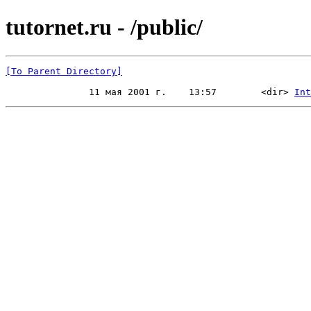
tutornet.ru - /public/
[To Parent Directory]
               11 мая 2001 г.    13:57        <dir> 
Int