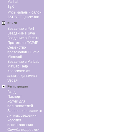
MatLab
T
X
E
Музыкальный салон
ASP.NET QuickStart
Книги
Введение в Perl
Введение в Java
Введение в IP-сети
Протоколы TCP/IP
Семейство
протоколов TCP/IP
Microsoft
Введение в MatLab
MatLab Help
Классическая
электродинамика
Vega+
Регистрация
Вход
Паспорт
Услуги для
пользователей
Заявление о защите
личных сведений
Условия
использования
Служба поддержки