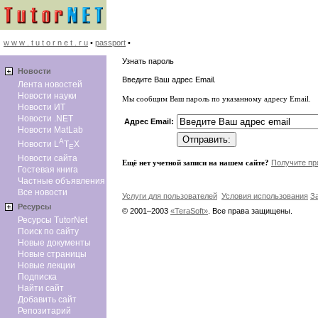
w w w . t u t o r n e t . r u
•
passport
•
Узнать пароль
Новоcти
Введите Ваш адрес Email.
Лента новостей
Новости науки
Мы сообщим Ваш пароль по указанному адресу Email.
Новости ИТ
Новости .NET
Адрес Email:
Новости MatLab
A
Новости L
T
X
E
Новости сайта
Ещё нет учетной записи на нашем сайте?
Получите пр
Гостевая книга
Частные объявления
Все новости
Услуги для пользователей
Условия использования
З
Ресурсы
© 2001–2003
«TeraSoft»
. Все права защищены.
Ресурсы TutorNet
Поиск по сайту
Новые документы
Новые страницы
Новые лекции
Подписка
Найти сайт
Добавить сайт
Репозитарий