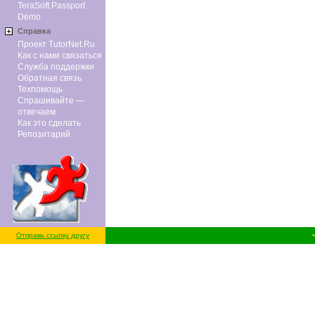
TeraSoft.Passport
Demo
Справка
Проект TutorNet.Ru
Как с нами связаться
Служба поддержки
Обратная связь
Техпомощь
Спрашивайте —
отвечаем
Как это сделать
Репозитарий
Отправь ссылку другу