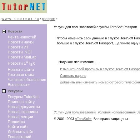
w w w . t u t o r n e t . r u
•
passport
•
Услуги для пользователей службы TeraSoft Passport
Новоcти
Лента новостей
Чтобы изменить свои данные в службе TeraSoft Pas
Новости науки
больше о службе TeraSoft Passport, щелкните одну 
Новости ИТ
Новости .NET
Новости MatLab
Надо кое-что изменить...
A
Новости L
T
X
E
Изменить свой профиль в службе TeraSoft Passpo
Новости сайта
Гостевая книга
Сменить пароль
Частные объявления
Добавить или изменить номер сотового телефона
Все новости
Ресурсы
Ресурсы TutorNet
Поиск по сайту
Новые документы
Новые страницы
Услуги для пользователей
Условия использования
З
Новые лекции
© 2001–2003
«TeraSoft»
. Все права защищены.
Подписка
Найти сайт
Добавить сайт
Репозитарий