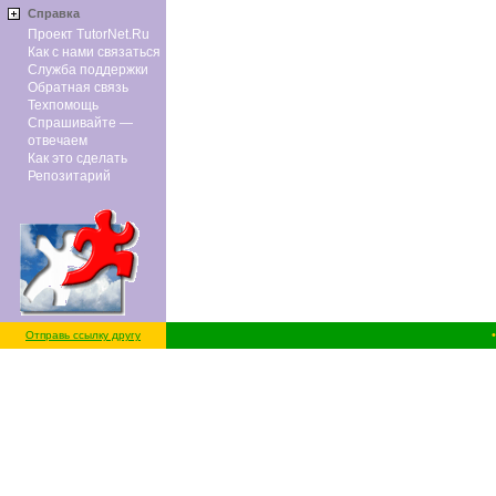
Справка
Проект TutorNet.Ru
Как с нами связаться
Служба поддержки
Обратная связь
Техпомощь
Спрашивайте —
отвечаем
Как это сделать
Репозитарий
Отправь ссылку другу