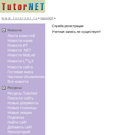
w w w . t u t o r n e t . r u
•
passport
•
Служба регистрации
Новоcти
Учетная запись не существует!
Лента новостей
Новости науки
Новости ИТ
Новости .NET
Новости MatLab
A
Новости L
T
X
E
Новости сайта
Гостевая книга
Частные объявления
Все новости
Ресурсы
Ресурсы TutorNet
Поиск по сайту
Новые документы
Новые страницы
Новые лекции
Подписка
Найти сайт
Добавить сайт
Репозитарий