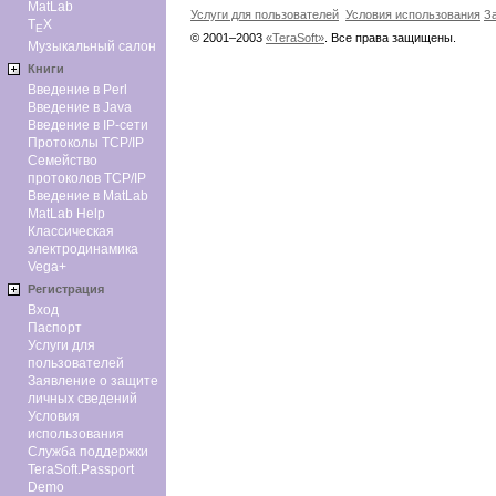
MatLab
Услуги для пользователей
Условия использования
З
T
X
E
© 2001–2003
«TeraSoft»
. Все права защищены.
Музыкальный салон
Книги
Введение в Perl
Введение в Java
Введение в IP-сети
Протоколы TCP/IP
Семейство
протоколов TCP/IP
Введение в MatLab
MatLab Help
Классическая
электродинамика
Vega+
Регистрация
Вход
Паспорт
Услуги для
пользователей
Заявление о защите
личных сведений
Условия
использования
Служба поддержки
TeraSoft.Passport
Demo