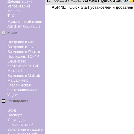
09:21 27 марта
ASP.NET Quick Start
Добавить сайт
Репозитарий
ASP.NET Quick Start установлен и добавлен 
MatLab
T
X
E
Музыкальный салон
ASP.NET QuickStart
Книги
Введение в Perl
Введение в Java
Введение в IP-сети
Протоколы TCP/IP
Семейство
протоколов TCP/IP
Microsoft
Введение в MatLab
MatLab Help
Классическая
электродинамика
Vega+
Регистрация
Вход
Паспорт
Услуги для
пользователей
Заявление о защите