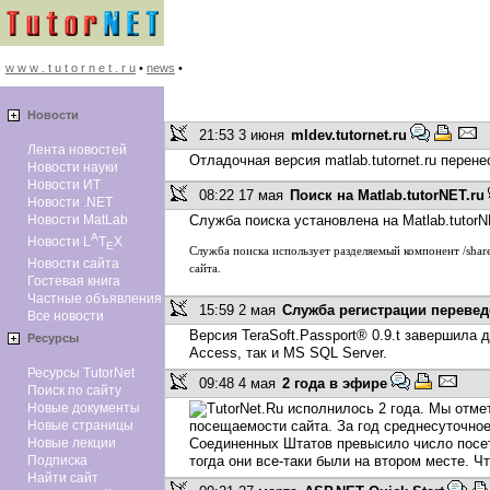
w w w . t u t o r n e t . r u
•
news
•
Новоcти
21:53 3 июня
mldev.tutornet.ru
Лента новостей
Отладочная версия matlab.tutornet.ru перен
Новости науки
Новости ИТ
08:22 17 мая
Поиск на Matlab.tutorNET.ru
Новости .NET
Новости MatLab
Служба поиска установлена на Matlab.tutorN
A
Новости L
T
X
E
Служба поиска использует разделяемый компонент /share
Новости сайта
сайта.
Гостевая книга
Частные объявления
15:59 2 мая
Служба регистрации перевед
Все новости
Версия TeraSoft.Passport® 0.9.t завершила 
Ресурсы
Access, так и MS SQL Server.
Ресурсы TutorNet
09:48 4 мая
2 года в эфире
Поиск по сайту
Новые документы
TutorNet.Ru исполнилось 2 года. Мы отм
Новые страницы
посещаемости сайта. За год среднесуточное
Новые лекции
Соединенных Штатов превысило число посети
Подписка
тогда они все-таки были на втором месте. Ч
Найти сайт