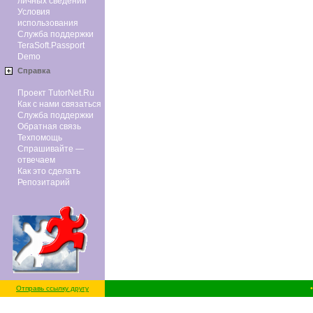
личных сведений
Условия
использования
Служба поддержки
TeraSoft.Passport
Demo
Справка
Проект TutorNet.Ru
Как с нами связаться
Служба поддержки
Обратная связь
Техпомощь
Спрашивайте —
отвечаем
Как это сделать
Репозитарий
Отправь ссылку другу