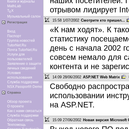
наших посетителей. 
Книги и журналы
MathLab
отрывом лидирует Inte
T
X
E
Музыкальный салон
15:58 1/07/2002
Смотрите кто пришел...
Регистрация
«К нам ходят». К та
Вход
Паспорт
статистику посещаем
Группа новостей
TutorNet.Ru
день с начала 2002 г
Почта TutorNet.Ru
Услуги для
совсем немало для са
пользователей
Заявление о защите
контента и не зарегис
личных сведений
Условия
14:09 28/06/2002
ASP.NET Web Matrix
использования
Служба поддержки
Свободно распростра
NSX.Passport® Demo
Справка
использовании инстр
Обзор проекта
на ASP.NET.
О проекте
Как с нами связаться
Служба поддержки
15:09 27/06/2002
Новая версия Microsoft O
Обратная связь
Техпомощь