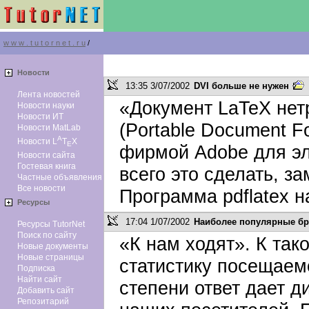
w w w . t u t o r n e t . r u
/
Новоcти
13:35 3/07/2002
DVI больше не нужен
Лента новостей
«Документ LaTeX нет
Новости науки
Новости ИТ
(Portable Document F
Новости MatLab
A
Новости L
T
X
E
фирмой Adobe для эл
Новости сайта
Гостевая книга
всего это сделать, за
Частные объявления
Все новости
Программа pdflatex на
Ресурсы
17:04 1/07/2002
Наиболее популярные б
Ресурсы TutorNet
Поиск по сайту
«К нам ходят». К та
Новые документы
Новые страницы
статистику посещаемо
Подписка
Найти сайт
степени ответ дает 
Добавить сайт
Репозитарий