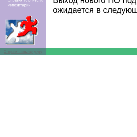
Выход нового ПО под
Справка TutorNet.Ru
Репозитарий
ожидается в следующ
Отправить ссылку другу