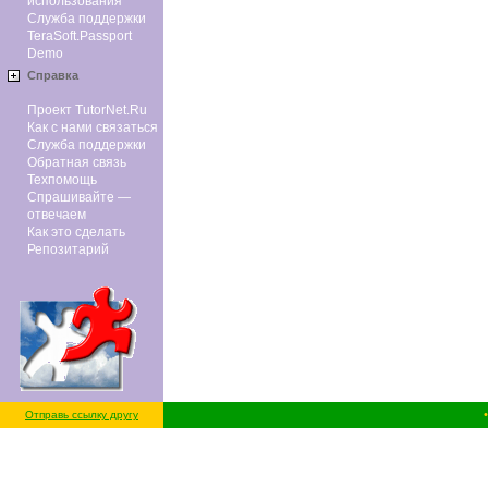
использования
Служба поддержки
TeraSoft.Passport
Demo
Справка
Проект TutorNet.Ru
Как с нами связаться
Служба поддержки
Обратная связь
Техпомощь
Спрашивайте —
отвечаем
Как это сделать
Репозитарий
Отправь ссылку другу