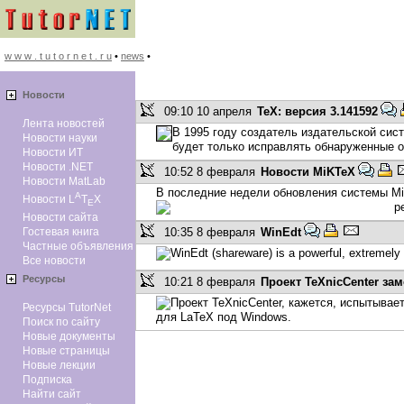
w w w . t u t o r n e t . r u
•
news
•
Новоcти
09:10 10 апреля
TeX: версия 3.141592
Лента новостей
В 1995 году создатель издательской сис
Новости науки
будет только исправлять обнаруженные о
Новости ИТ
Новости .NET
10:52 8 февраля
Новости MiKTeX
Новости MatLab
В последние недели обновления системы Mi
A
Новости L
T
X
E
р
Новости сайта
10:35 8 февраля
WinEdt
Гостевая книга
Частные объявления
WinEdt (shareware) is a powerful, extremely f
Все новости
Ресурсы
10:21 8 февраля
Проект TeXnicCenter за
Проект TeXnicCenter, кажется, испытывае
Ресурсы TutorNet
для LaTeX под Windows.
Поиск по сайту
Новые документы
Новые страницы
Новые лекции
Подписка
Найти сайт