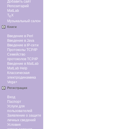
Добавить сайт
Репозитарий
MatLab
T
X
E
Музыкальный салон
Книги
Введение в Perl
Введение в Java
Введение в IP-сети
Протоколы TCP/IP
Семейство
протоколов TCP/IP
Введение в MatLab
MatLab Help
Классическая
электродинамика
Vega+
Регистрация
Вход
Паспорт
Услуги для
пользователей
Заявление о защите
личных сведений
Условия