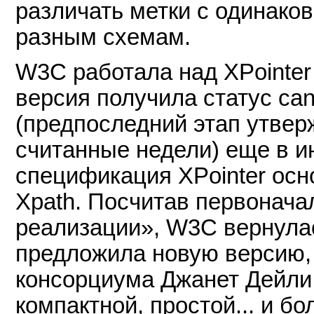
различать метки с одинако
разным схемам.
W3C работала над XPointer
версия получила статус can
(предпоследний этап утвер
считанные недели) еще в и
спецификация XPointer ос
Xpath. Посчитав первонача
реализации», W3C вернулас
предложила новую версию,
консорциума Джанет Дейли 
компактной, простой... и б