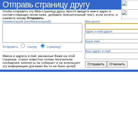
Отправь страницу другу
Чтобы отправить эту Web-страницу другу, просто введите имя и адрес в
соответствующих полях ниже, добавьте пояснительный текст, если хотите, и
нажмите кнопку
Отправить
.
Комментарий (необязательный)
Имя друга
Адрес e-mail друга
Ваше имя
Отправить
ссылку
страницу
Ваш адрес e-mail
Имена и адреса e-mail, указанные Вами на этой
странице, станут известны только получателю
сообщения. tutornet.ru не собирает и не использует
эту информацию для каких бы то ни было целей.