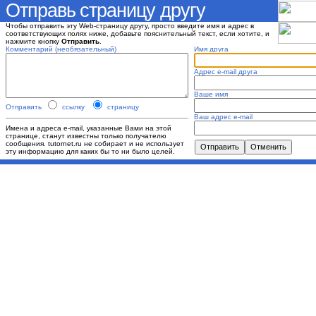
Отправь страницу другу
Чтобы отправить эту Web-страницу другу, просто введите имя и адрес в
соответствующих полях ниже, добавьте пояснительный текст, если хотите, и
нажмите кнопку
Отправить
.
Комментарий (необязательный)
Имя друга
Адрес e-mail друга
Ваше имя
Отправить
ссылку
страницу
Ваш адрес e-mail
Имена и адреса e-mail, указанные Вами на этой
странице, станут известны только получателю
сообщения. tutornet.ru не собирает и не использует
эту информацию для каких бы то ни было целей.