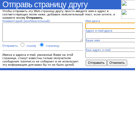
Отправь страницу другу
Чтобы отправить эту Web-страницу другу, просто введите имя и адрес в
соответствующих полях ниже, добавьте пояснительный текст, если хотите, и
нажмите кнопку
Отправить
.
Комментарий (необязательный)
Имя друга
Адрес e-mail друга
Ваше имя
Отправить
ссылку
страницу
Ваш адрес e-mail
Имена и адреса e-mail, указанные Вами на этой
странице, станут известны только получателю
сообщения. tutornet.ru не собирает и не использует
эту информацию для каких бы то ни было целей.