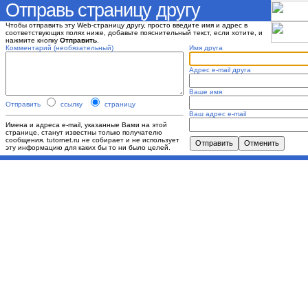
Отправь страницу другу
Чтобы отправить эту Web-страницу другу, просто введите имя и адрес в
соответствующих полях ниже, добавьте пояснительный текст, если хотите, и
нажмите кнопку
Отправить
.
Комментарий (необязательный)
Имя друга
Адрес e-mail друга
Ваше имя
Отправить
ссылку
страницу
Ваш адрес e-mail
Имена и адреса e-mail, указанные Вами на этой
странице, станут известны только получателю
сообщения. tutornet.ru не собирает и не использует
эту информацию для каких бы то ни было целей.