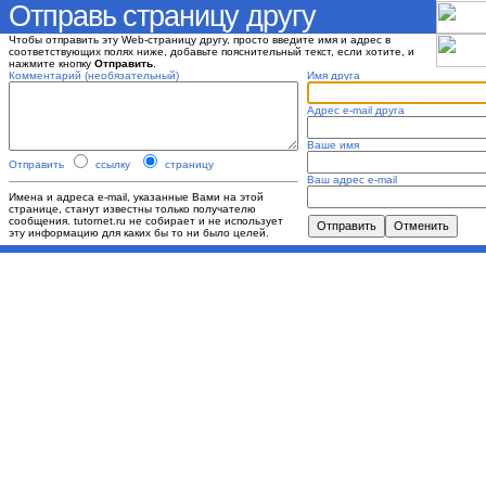
Отправь страницу другу
Чтобы отправить эту Web-страницу другу, просто введите имя и адрес в
соответствующих полях ниже, добавьте пояснительный текст, если хотите, и
нажмите кнопку
Отправить
.
Комментарий (необязательный)
Имя друга
Адрес e-mail друга
Ваше имя
Отправить
ссылку
страницу
Ваш адрес e-mail
Имена и адреса e-mail, указанные Вами на этой
странице, станут известны только получателю
сообщения. tutornet.ru не собирает и не использует
эту информацию для каких бы то ни было целей.