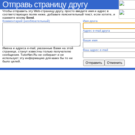
Отправь страницу другу
Чтобы отправить эту Web-страницу другу, просто введите имя и адрес в
соответствующих полях ниже, добавьте пояснительный текст, если хотите, и
нажмите кнопку
Send
.
Комментарий (необязательный)
Имя друга
Адрес e-mail друга
Ваше имя
Имена и адреса e-mail, указанные Вами на этой
Ваш адрес e-mail
странице, станут известны только получателю
сообщения. TutorNet.Ru не собирает и не
использует эту информацию для каких бы то ни
было целей.