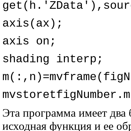
get(h.'ZData'),sour
axis(ax);
axis on;
shading interp;
m(:,n)=mvframe(figN
mvstoretfigNumber.m
Эта программа имеет два б
исходная функция и ее обр