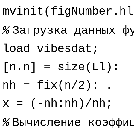
mvinit(figNumber.hl
%
Загрузка данных ф
load vibesdat;
[n.n] = size(Ll):
nh = fix(n/2): .
x = (-nh:nh)/nh;
%
Вычисление коэффи