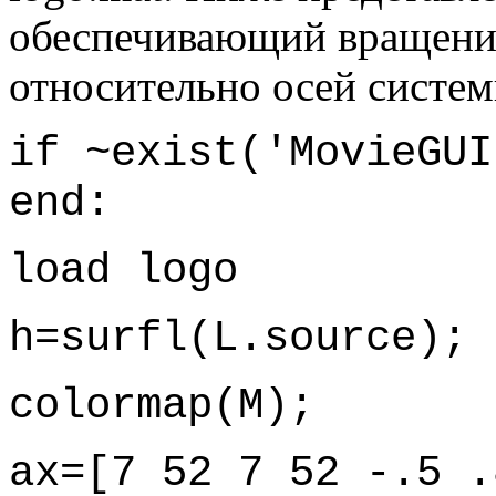
обеспечивающий вращение
относительно осей систем
if ~exist('MovieGUI
end:
load logo
h=surfl(L.source);
colormap(M);
ax=[7 52 7 52 -.5 .