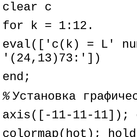
clear с
for k = 1:12.
eval(['c(k) = L' nu
'(24,13)73:'])
end;
%
Установка графиче
axis([-11-11-11]); 
colormap(hot); hold