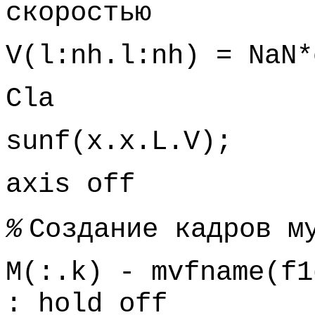
скоростью
V(l:nh.l:nh) = NaN*
Cla
sunf(x.x.L.V);
axis off
%
Создание кадров м
M(:.k) - mvfname(f1
: hold off