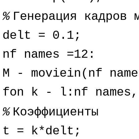
%
Генерация кадров 
delt = 0.1;
nf names =12:
M - moviein(nf name
fon k - l:nf names,
%
Коэффициенты
t = k*delt;