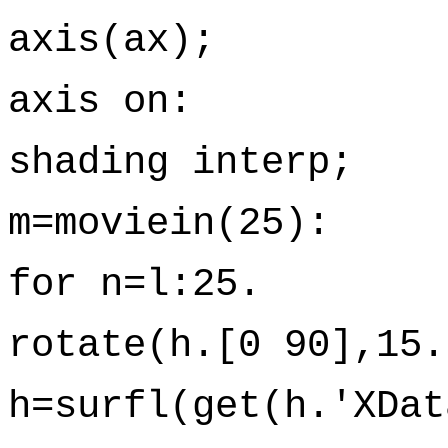
axis(ax);
axis on:
shading interp;
m=moviein(25):
for n=l:25.
rotate(h.[0 90],15.
h=surfl(get(h.'XDat