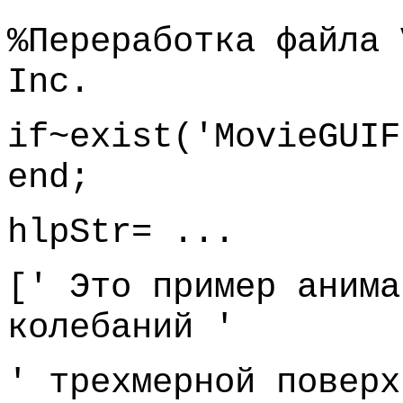
%Переработка файла 
Inc.
if~exist('MovieGUIF
end;
hlpStr= ...
[' Это пример анима
колебаний '
' трехмерной повер