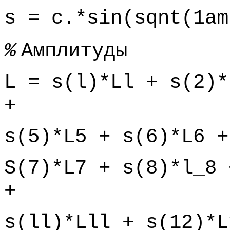
s = c.*sin(sqnt(1am
%
Амплитуды
L = s(l)*Ll + s(2)*
+
s(5)*L5 + s(6)*L6 +
S(7)*L7 + s(8)*l_8 
+
s(ll)*Lll + s(12)*L