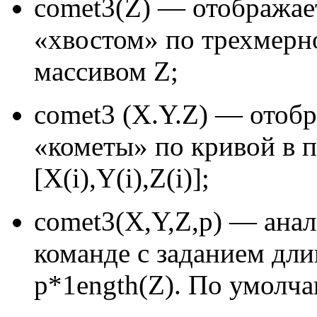
comet3(Z) — отображае
«хвостом» по трехмерн
массивом Z;
comet3 (X.Y.Z) — отоб
«кометы» по кривой в п
[X(i),Y(i),Z(i)];
comet3(X,Y,Z,p) — ана
команде с заданием дли
p*1ength(Z). По умолча