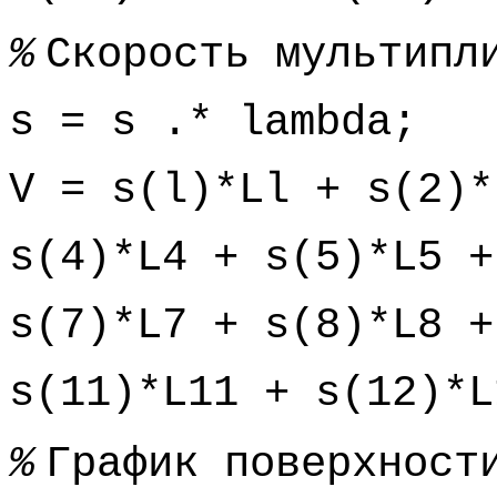
%
Скорость мультип
s = s .* lambda;
V = s(l)*Ll + s(2)*
s(4)*L4 + s(5)*L5 +
s(7)*L7 + s(8)*L8 +
s(11)*L11 + s(12)*L
%
График поверхност