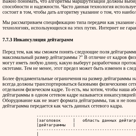
Важно понимать, что алгоритмы маршрутизации должны выбира
способности и надежности. Часто данная технология использу
состоит в том, чтобы дать алгоритму указание о том, что наибо
Мы рассматриваем спецификацию типа передачи как указание а
технологиях, использующихся на этих путях. Интернет не гар
7.7.3 Инкапсуляция дейтаграмм
Перед тем, как мы сможем понять следующие поля дейтаграммы
максимальный размер дейтаграммы ?" В отличие от кадров фи
могут иметь любую длину, какую выберут разработчики проток
октетами. Тем не менее, этот предел может быть изменен в сл
Более фундаментальные ограничения на размер дейтаграммы на
всегда должны транспортироваться базовыми физическими сетя
отдельном физическом кадре. То есть, мы хотим, чтобы наша а
дейтаграммы в одном сетевом кадре называется инкапсуляцией.
Оборудование как не знает формата дейтаграммы, так и не пони
дейтаграмма передается как часть данных сетевого кадра.
              -----------------------------------------
              |заголовок     |   область данных дейтагр
              |дейтаграммы   |                         
              -----------------------------------------
              |                                        