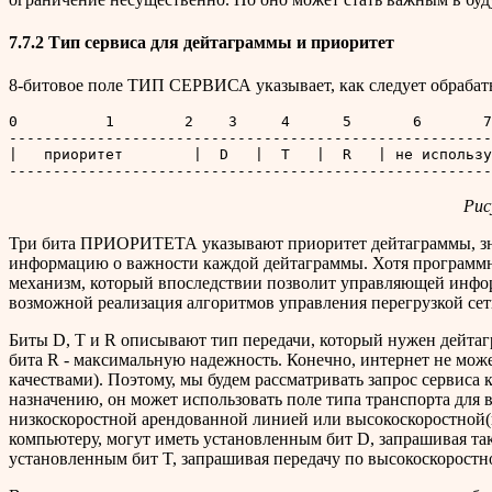
7.7.2 Тип сервиса для дейтаграммы и приоритет
8-битовое поле ТИП СЕРВИСА указывает, как следует обрабатыв
0          1        2    3     4      5       6       7

-------------------------------------------------------
|   приоритет        |  D   |  T   |  R   | не использу
Рис
Три бита ПРИОРИТЕТА указывают приоритет дейтаграммы, значе
информацию о важности каждой дейтаграммы. Хотя программно
механизм, который впоследствии позволит управляющей инфор
возможной реализация алгоритмов управления перегрузкой сети
Биты D, T и R описывают тип передачи, который нужен дейтаг
бита R - максимальную надежность. Конечно, интернет не мож
качествами). Поэтому, мы будем рассматривать запрос сервиса
назначению, он может использовать поле типа транспорта для
низкоскоростной арендованной линией или высокоскоростной(
компьютеру, могут иметь установленным бит D, запрашивая так
установленным бит T, запрашивая передачу по высокоскоростн