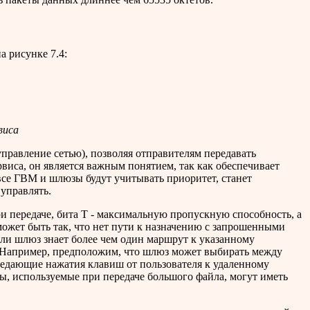
а рисунке 7.4:
виса
равление сетью), позволяя отправителям передавать
са, он является важным понятием, так как обеспечивает
се ГВМ и шлюзы будут учитывать приоритет, станет
 управлять.
 передаче, бита T - максимальную пропускную способность, а
ожет быть так, что нет пути к назначению с запрошенными
Если шлюз знает более чем один маршрут к указанному
. Например, предположим, что шлюз может выбирать между
едающие нажатия клавиш от пользователя к удаленному
ы, используемые при передаче большого файла, могут иметь