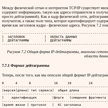
Между физической сетью и интернетом TCP/IP существует много
содержит информацию, такую как адреса отправителя и получа
просто дейтаграммой). Как и кадр физической сети, дейтаграмм
получателя, а также поле типа, которое идентифицирует содерж
время как заголовок кадра - физические адреса. Рисунок 7.2 
-------------------------------------------------------
|  ЗАГОЛОВОК          |  ОБЛАСТЬ ДАННЫХ                
|  ДЕЙТАГРАММЫ        |  ДЕЙТАГРАММЫ                   
Рисунок 7.2 Общая форма IP-дейтаграммы, аналогии сетевом
области данн
7.7.1 Формат дейтаграммы
Теперь, после того, как мы описали общий формат IP-дейтагра
0      4      8            16     19         24        
-------------------------------------------------------
|версия|длина| тип сервиса|  общая длина               
-------------------------------------------------------
|    идентификация        |флаги   |смещение фрагмента 
-------------------------------------------------------
|время жизни | протокол   |  КС заголовка              