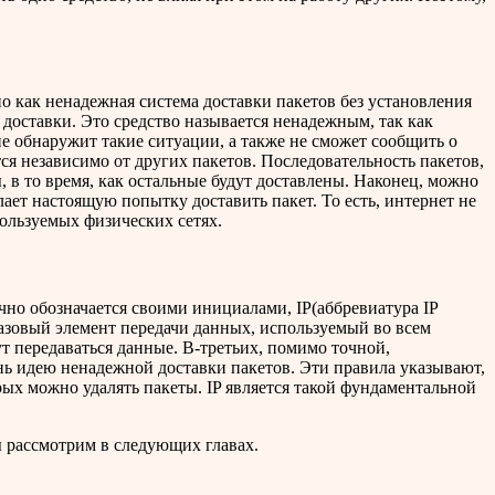
о как ненадежная система доставки пакетов без установления
доставки. Это средство называется ненадежным, так как
не обнаружит такие ситуации, а также не сможет сообщить о
ся независимо от других пакетов. Последовательность пакетов,
 в то время, как остальные будут доставлены. Наконец, можно
делает настоящую попытку доставить пакет. То есть, интернет не
пользуемых физических сетях.
но обозначается своими инициалами, IP(аббревиатура IP
базовый элемент передачи данных, используемый во всем
т передаваться данные. В-третьих, помимо точной,
ь идею ненадежной доставки пакетов. Эти правила указывают,
рых можно удалять пакеты. IP является такой фундаментальной
ы рассмотрим в следующих главах.