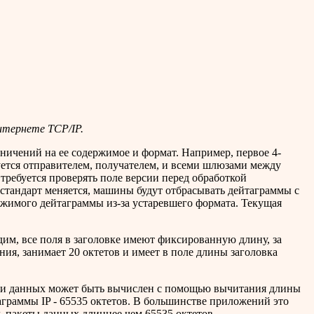
нтернете TCP/IP.
ничений на ее содержимое и формат. Например, первое 4-
ется отправителем, получателем, и всеми шлюзами между
требуется проверять поле версии перед обработкой
 стандарт меняется, машины будут отбрасывать дейтаграммы с
ржимого дейтаграммы из-за устаревшего формата. Текущая
им, все поля в заголовке имеют фиксированную длину, за
, занимает 20 октетов и имеет в поле длины заголовка
сти данных может быть вычислен с помощью вычитания длины
ммы IP - 65535 октетов. В большинстве приложений это
ь пакеты данных длиннее чем 65535 октетов.