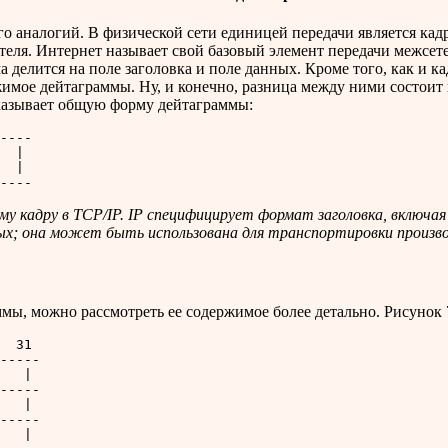
 аналогий. В физической сети единицей передачи является кадр,
теля. Интернет называет свой базовый элемент передачи межсет
а делится на поле заголовка и поле данных. Кроме того, как и к
имое дейтаграммы. Ну, и конечно, разница между ними состоит в
показывает общую форму дейтаграммы:
----

  |

  |

у кадру в TCP/IP. IP специфицирует формат заголовка, включая
ых; она может быть использована для транспортировки произво
ммы, можно рассмотреть ее содержимое более детально. Рисунок
  31

-----

   |

-----

   |

-----

   |
