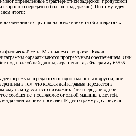
 имеют определенные характеристики задержки, пропускной
 скоростью передачи и большей задержкой). Поэтому, идея
ведем итоги:
к назначению из группы на основе знаний об аппаратных
и физической сети. Мы начнем с вопроса: "Каков
 дейтаграммы обрабатываются программным обеспечением. Они
бит под поле общей длины, ограничивая дейтаграмму 65535
ак дейтаграммы передаются от одной машины к другой, они
еренным в том, что каждая дейтаграмма передается в
льному пакету, если это возможно. Идея передачи одной
ругое сообщение, посылаемое от одной машины к другой.
, когда одна машина посылает IP-дейтаграмму другой, вся