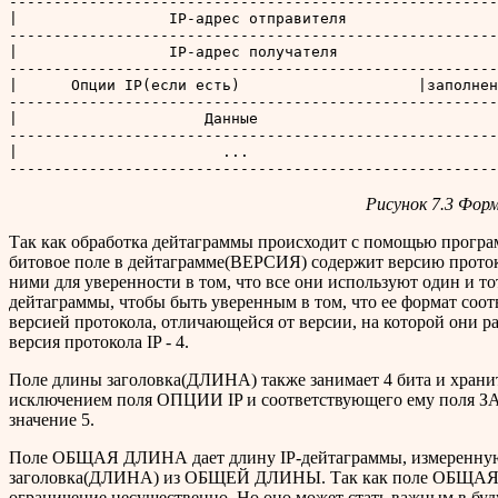
-------------------------------------------------------
|                 IP-адрес отправителя                 
-------------------------------------------------------
|                 IP-адрес получателя                  
-------------------------------------------------------
|      Опции IP(если есть)                    |заполнен
-------------------------------------------------------
|                     Данные                           
-------------------------------------------------------
|                       ...                            
Рисунок 7.3 Фор
Так как обработка дейтаграммы происходит с помощью програм
битовое поле в дейтаграмме(ВЕРСИЯ) содержит версию протоко
ними для уверенности в том, что все они используют один и т
дейтаграммы, чтобы быть уверенным в том, что ее формат соот
версией протокола, отличающейся от версии, на которой они р
версия протокола IP - 4.
Поле длины заголовка(ДЛИНА) также занимает 4 бита и хранит
исключением поля ОПЦИИ IP и соответствующего ему поля ЗАП
значение 5.
Поле ОБЩАЯ ДЛИНА дает длину IP-дейтаграммы, измеренную в
заголовка(ДЛИНА) из ОБЩЕЙ ДЛИНЫ. Так как поле ОБЩАЯ ДЛИ
ограничение несущественно. Но оно может стать важным в буду