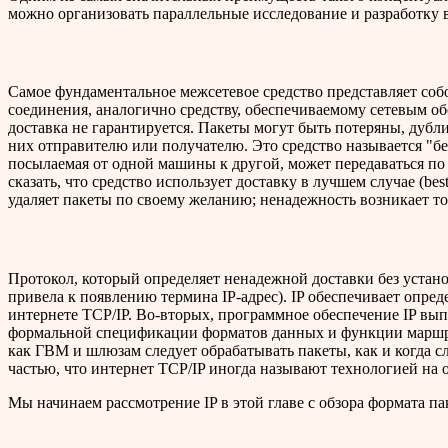
можно организовать параллельные исследование и разработку в
Самое фундаментальное межсетевое средство представляет собо
соединения, аналогично средству, обеспечиваемому сетевым об
доставка не гарантируется. Пакеты могут быть потеряны, дубл
них отправителю или получателю. Это средство называется "бе
посылаемая от одной машины к другой, может передаваться по 
сказать, что средство использует доставку в лучшем случае (bes
удаляет пакеты по своему желанию; ненадежность возникает тол
Протокол, который определяет ненадежной доставки без устан
привела к появлению термина IP-адрес). IP обеспечивает опре
интернете TCP/IP. Во-вторых, программное обеспечение IP вы
формальной спецификации форматов данных и функции маршрут
как ГВМ и шлюзам следует обрабатывать пакеты, как и когда с
частью, что интернет TCP/IP иногда называют технологией на о
Мы начинаем рассмотрение IP в этой главе с обзора формата 