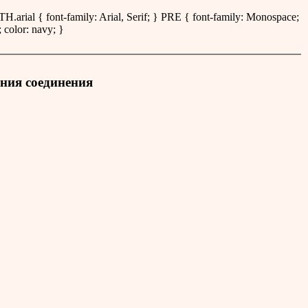
 } TH.arial { font-family: Arial, Serif; } PRE { font-family: Monospace;
 color: navy; }
ения соединения