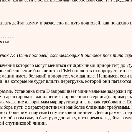
ать дейтаграмму, и разделено на пять подполей, как показано н
------

ется |

унок 7.4 Пять подполей, составляющих 8-битовое поле типа сер
ния которого могут меняться от 0(обычный приоритет) до 7(уп
е обеспечение большинства ГВМ и шлюзов игнорирует тип серви
мации иметь больший приоритет, чем данные. Например, если в
, на которые не будет влиять перегрузка, которой они пытаются
рамме. Установка бита D запрашивает минимальные задержки при
ет гарантировать выполнение запрошенного сервиса(например, м
 как указание алгоритмам маршрутизации, а не как требование. 
 выбора пути с характеристиками наиболее близкими требуемым
но с большими паузами) спутниковой линией. Дейтаграммы, пер
им образом самую быструю доставку, в то время как дейтаграмм
ой спутниковой линии.