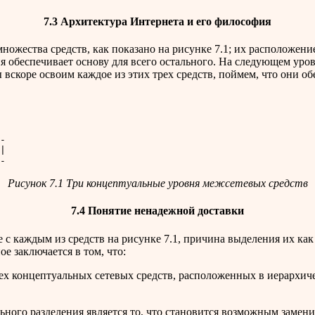
7.3 Архитектура Интернета и его философия
ножества средств, как показано на рисунке 7.1; их расположен
я обеспечивает основу для всего остального. На следующем уро
вскоре освоим каждое из этих трех средств, поймем, что они об
-

|

Рисунок 7.1 Три концептуальные уровня межсетевых средств
7.4 Понятие ненадежной доставки
с каждым из средств на рисунке 7.1, причина выделения их как 
е заключается в том, что:
х концептуальных сетевых средств, расположенных в иерархичес
ого разделения является то, что становится возможным заменить