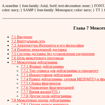
A.noneline { font-family: Arial, Serif; text-decoration: none; } FONT.a
color: navy; } SAMP { font-family: Monospace; color: navy; } TT { 
Глава 7 Межсет
7.1 Введение
7.2 Виртуальная сеть
7.3 Архитектура Интернета и его философия
7.4 Понятие ненадежной доставки
7.5 Система доставки без установления соединения
7.6 Цель межсетевого протокола
7.7 Межсетевая дейтаграмма
7.7.1 Формат дейтаграммы
7.7.2 Тип сервиса для дейтаграммы и приоритет
7.7.3 Инкапсуляция дейтаграмм
7.7.4 Размер дейтаграммы, сетевая МЕП(MTU) и фр
7.7.5 Сборка фрагментов
7.7.6 Управление фрагментацией
7.7.7 Время жизни(TTL)
7.7.8 Другие поля дейтаграммы
7.8 Межсетевые опции дейтаграммы
7.8.1 Опция записи маршрута