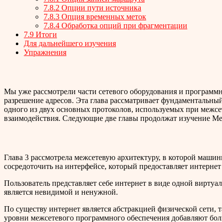
7.8.2 Опции пути источника
7.8.3 Опция временных меток
7.8.4 Обработка опций при фрагментации
7.9 Итоги
Для дальнейшего изучения
Упражнения
Мы уже рассмотрели части сетевого оборудования и программн
разрешение адресов. Эта глава рассматривает фундаментальный
одного из двух основных протоколов, используемых при межсе
взаимодействия. Следующие две главы продолжат изучение Ме
Глава 3 рассмотрела межсетевую архитектуру, в которой маши
сосредоточить на интерфейсе, который предоставляет интернет
Пользователь представляет себе интернет в виде одной вирту
является невидимой и ненужной.
По существу интернет является абстракцией физической сети, т
уровни межсетевого программного обеспечения добавляют бол