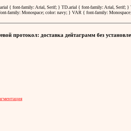
rial { font-family: Arial, Serif; } TD.arial { font-family: Arial, Serif;
font-family: Monospace; color: navy; } VAR { font-family: Monospace;
евой протокол: доставка дейтаграмм без установл
агментация