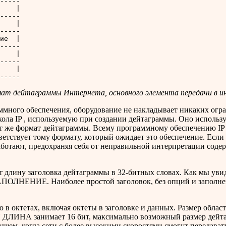
-----

    |

-----

    |

-----

ие  |

-----

    |

-----

    |

мат дейтаграммы Интернета, основного элемента передачи в и
много обеспечения, оборудование не накладывает никаких огра
ла IP , используемую при создании дейтаграммы. Оно использу
от же формат дейтаграммы. Всему программному обеспечению IP 
ветствует тому формату, который ожидает это обеспечение. Если
аботают, предохраняя себя от неправильной интерпретации соде
 длину заголовка дейтаграммы в 32-битных словах. Как мы увид
ОЛНЕНИЕ. Наиболее простой заголовок, без опций и заполнения
 октетах, включая октеты в заголовке и данных. Размер обла
НА занимает 16 бит, максимально возможный размер дейтагра
щем, когда сети с более высокими скоростями смогут передават