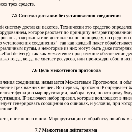
сех трех средств.
7.5 Система доставки без установления соединения
й систему доставки пакетов. Технически это средство определен
орудованием, которое работает по принципу негарантированной 
ированы, задержаны или доставлены не по порядку, но средство 
з установления соединения", так как каждый пакет обрабатывает
различным путям, а некоторые из них могут быть даже потеряны,
t-effort delivery), так как межсетевое программное обеспечение 
ько тогда, когда не хватает ресурсов, или происходят сбои в ис
7.6 Цель межсетевого протокола
овления соединения, называется Межсетевым Протоколом, и обыч
деление трех важных вещей. Во-первых, протокол IP определяет 
полняет функцию маршрутизации, выбора пути, по которому буду
изации, IP включает набор правил, которые воплощают в жизн
ледует генерировать сообщения об ошибках, и условия, при кото
снове IP.
пакета, описанного в нем. Маршрутизацию и обработку ошибок м
7.7 Межсетевая дейтаграмма