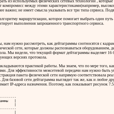
ть из используемых физических сетевых технологий , которые
ет компромисс между этими характеристиками(например, высокой
лее важно; не имеет смысла указывать все три типа сервиса. Под
лгоритму маршрутизации, которое помогает выбрать один путь 
антирует выполнения запрошенного транспортного сервиса.
, нам нужно рассмотреть, как дейтаграммы соотносятся с кадрам
зической сети, которые должны распознаваться оборудованием,
ола. Мы видели, что текущий формат дейтаграммы выделяет 16 
едующих версиях протокола.
кладываются практикой работы. Мы знаем, что по мере того, к
ми. Для эффективности межсетевой передачи нам нужно быть ув
бстракция пакета физической сети напрямую соответствовала реа
 Для базовой сети дейтаграмма выглядит так же, как и любое д
мает IP-адреса назначения. Поэтому, как показывает рисунок 7.5
--------

аммы   |

       |

--------

       |
