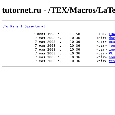
tutornet.ru - /TEX/Macros/LaTe
[To Parent Directory]
               7 июля 1998 г.    11:58        31817 
CHA
                7 мая 2003 г.    10:36        <dir> 
doc
                7 мая 2003 г.    10:36        <dir> 
exa
                7 мая 2003 г.    10:36        <dir> 
fon
                7 мая 2003 г.    10:36        <dir> 
inp
                7 мая 2003 г.    10:36        <dir> 
PL
                7 мая 2003 г.    10:36        <dir> 
sou
                7 мая 2003 г.    10:36        <dir> 
tes