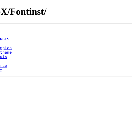
X/Fontinst/
NGES
mples
tname
uts
rce
t