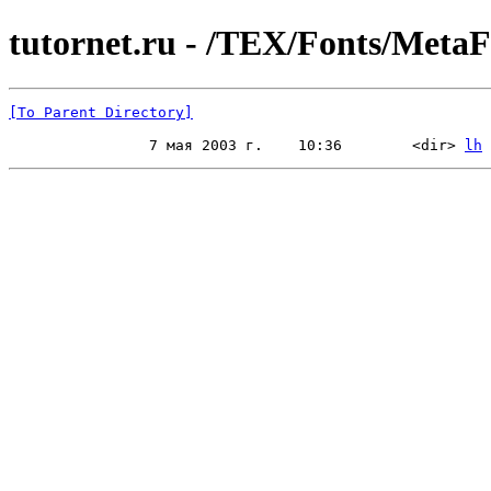
tutornet.ru - /TEX/Fonts/MetaF
[To Parent Directory]
                7 мая 2003 г.    10:36        <dir> 
lh