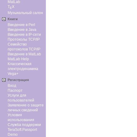
MatLab
T
X
E
Музыкальный салон
Книги
Введение в Perl
Введение в Java
Введение в IP-сети
Протоколы TCP/IP
Семейство
протоколов TCP/IP
Введение в MatLab
MatLab Help
Классическая
электродинамика
Vega+
Регистрация
Вход
Паспорт
Услуги для
пользователей
Заявление о защите
личных сведений
Условия
использования
Служба поддержки
TeraSoft.Passport
Demo