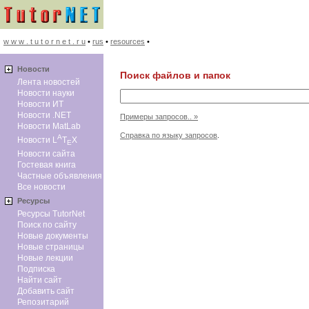
w w w . t u t o r n e t . r u
•
rus
•
resources
•
Новоcти
Поиск файлов и папок
Лента новостей
Новости науки
Новости ИТ
Новости .NET
Примеры запросов.. »
Новости MatLab
Справка по языку запросов
.
A
Новости L
T
X
E
Новости сайта
Гостевая книга
Частные объявления
Все новости
Ресурсы
Ресурсы TutorNet
Поиск по сайту
Новые документы
Новые страницы
Новые лекции
Подписка
Найти сайт
Добавить сайт
Репозитарий