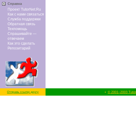
Справка
Проект TutorNet.Ru
Как с нами связаться
Служба поддержки
Обратная связь
Техпомощь
Спрашивайте —
отвечаем
Как это сделать
Репозитарий
Отправь ссылку другу
•
© 2001–2003 Tuto