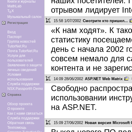
наших посетителей. 
Книги и журналы
MathLab
отрывом лидирует Inte
T
X
E
Музыкальный салон
15:58 1/07/2002
Смотрите кто пришел...
Регистрация
«К нам ходят». К та
Вход
Паспорт
статистику посещаем
Группа новостей
TutorNet.Ru
день с начала 2002 г
Почта TutorNet.Ru
Услуги для
совсем немало для са
пользователей
Заявление о защите
контента и не зарегис
личных сведений
Условия
14:09 28/06/2002
ASP.NET Web Matrix
использования
Служба поддержки
Свободно распростра
NSX.Passport® Demo
Справка
использовании инстр
Обзор проекта
на ASP.NET.
О проекте
Как с нами связаться
Служба поддержки
15:09 27/06/2002
Новая версия Microsoft O
Обратная связь
Техпомощь