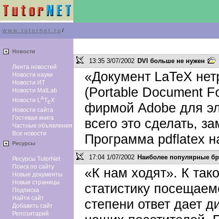
w w w . t u t o r n e t . r u
/
Новоcти
13:35 3/07/2002
DVI больше не нужен
Лента новостей
«Документ LaTeX нет
Новости науки
Новости ИТ
(Portable Document F
Новости MatLab
A
Новости L
T
X
E
фирмой Adobe для эл
Новости сайта
Гостевая книга
всего это сделать, за
Частные объявления
Все новости
Программа pdflatex на
Ресурсы
17:04 1/07/2002
Наиболее популярные б
Ресурсы TutorNet
Поиск по сайту
«К нам ходят». К та
Новые документы
Новые страницы
статистику посещаемо
Подписка
Найти сайт
степени ответ дает 
Добавить сайт
Репозитарий