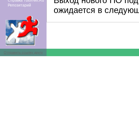
Выход нового ПО под
Справка TutorNet.Ru
Репозитарий
ожидается в следующ
Отправить ссылку другу