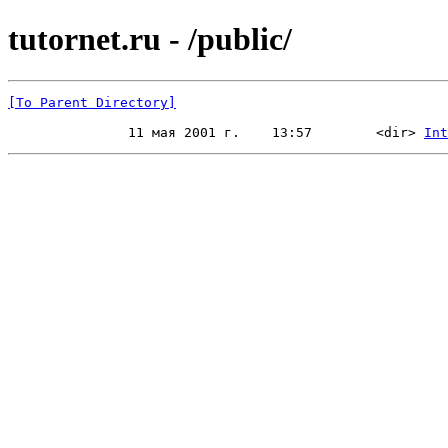
tutornet.ru - /public/
[To Parent Directory]
               11 мая 2001 г.    13:57        <dir> 
Int