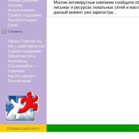
личных сведений
Многие антивирусные компании сообщили об
Условия
письмах и ресурсах локальных сетей и мас
использования
данный момент уже зарегистри...
Служба поддержки
TeraSoft.Passport
Demo
Справка
Проект TutorNet.Ru
Как с нами связаться
Служба поддержки
Обратная связь
Техпомощь
Спрашивайте —
отвечаем
Как это сделать
Репозитарий
Отправь ссылку другу