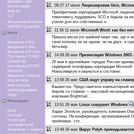
Добавить сайт
09:27 17 июня
Лицензировав Unix, Micros
Репозитарий
MatLab
Приобретение корпорацией Microsoft лиценз
T
X
тяжеловесу поддержать SCO в борьбе за ее
E
угрозе для его собственных о...
Музыкальный салон
ASP.NET QuickStart
11:56 11 июня
Microsoft Word: как без не
Книги
Пришла весна (по крайней мере там, где я жи
свою колонку не на одном, не на двух, а ср
Введение в Perl
бета-вер...
Введение в Java
Введение в IP-сети
14:09 26 мая
Презентация Windows 2003
Протоколы TCP/IP
Семейство
20 мая в крупнейших городах России однов
протоколов TCP/IP
серверной платформы корпорации Microsoft 
Microsoft
Новосибирске и вернулся в состояни...
Введение в MatLab
13:58 26 мая
США ищут управу на спамер
MatLab Help
Классическая
Вашингтон. Представители компьютерной ин
электродинамика
борьбе со спамом — массовой несанкционир
Vega+
компании Brightmail,...
Регистрация
13:51 26 мая
Linux сокрушит Windows
Вход
Ларри Эллисон, руководитель компании Orac
Паспорт
сочтены. На конференции, организованной O
Услуги для
проблемах, сто...
пользователей
13:49 26 мая
Вирус Palyh прикидывается
Заявление о защите