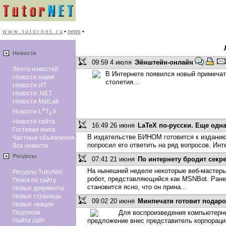
w w w . t u t o r n e t . r u
•
news
•
Новоcти
09:59 4 июля
Эйнштейн-онлайн
Лента новостей
В Интернете появился новый примеча
Новости науки
столетия...
Новости ИТ
Новости .NET
Новости MatLab
A
Новости L
T
X
E
Новости сайта
16:49 26 июня
LaTeX по-русски. Еще одна
Гостевая книга
В издательстве БИНОМ готовится к изданию 
Частные объявления
попросил его ответить на ряд вопросов. И
Все новости
Ресурсы
07:41 21 июня
По интернету бродит секр
На нынешней неделе некоторые веб-мастеры 
Ресурсы TutorNet
робот, представляющийся как MSNBot. Ранее
Поиск по сайту
становится ясно, что он прина...
Новые документы
Новые страницы
09:02 20 июня
Минпечати готовит подарок
Новые лекции
Подписка
Для воспроизведения компьютерны
Найти сайт
предложение внес представитель корпорации 